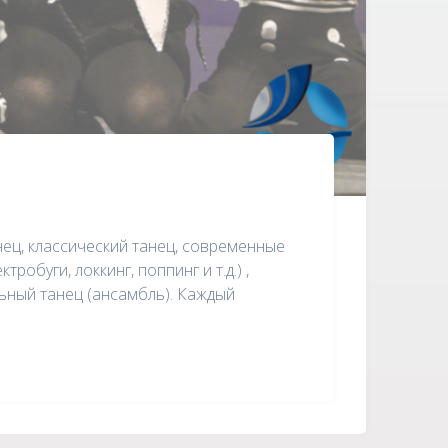
нец, классический танец, современные
робуги, локкинг, поппинг и т.д.) ,
льный танец (ансамбль). Каждый