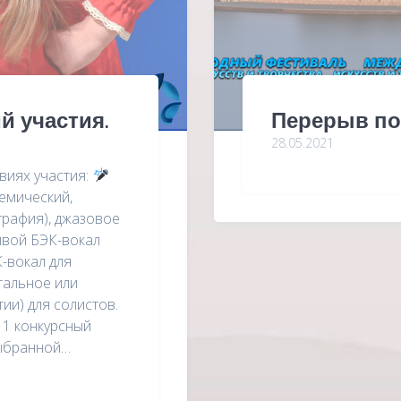
й участия.
Перерыв по
28.05.2021
овиях участия:
демический,
графия), джазовое
ивой БЭК-вокал
К-вокал для
тальное или
ии) для солистов.
 1 конкурсный
выбранной…