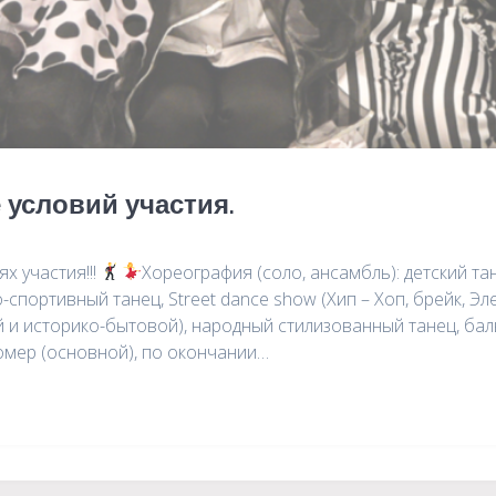
 условий участия.
х участия!!!
Хореография (соло, ансамбль): детский та
портивный танец, Street dance show (Хип – Хоп, брейк, Элект
й и историко-бытовой), народный стилизованный танец, ба
омер (основной), по окончании…